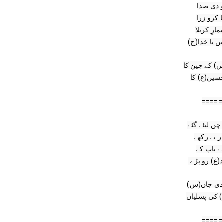
=====
‎ حالت پہ بابا جان(ع) کی سجاد(ع) رو پڑے

) کی پسلیاں
=====