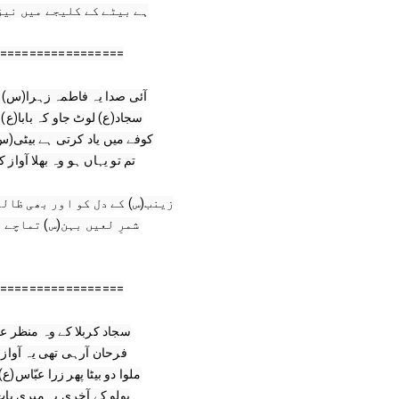
=================

=================

سجاد کربلا کے وہ منظر ع

فرحان آرہی تھی یہ آواز

ملوا دو بیٹا پھر زرا عبّاس(

بولو کے آخری یہ میری بات
