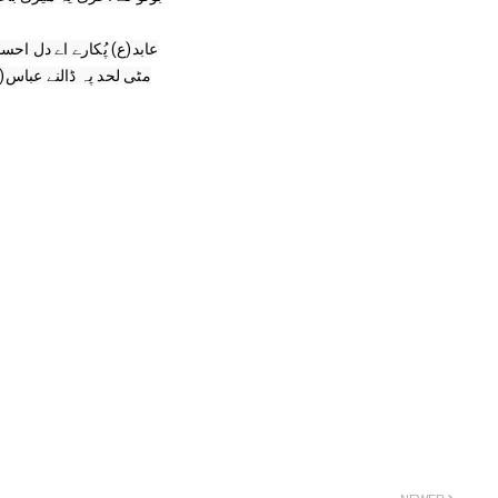
عابد(ع) پُکارے اے دل احس

مٹی لحد پہ ڈالنے عباس(ع