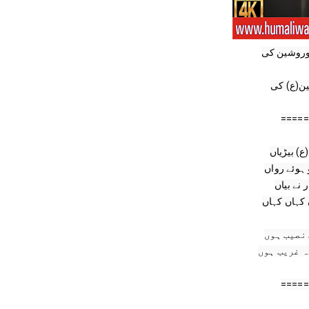
شوروشین کی
ین(ع) کی
=====
ع) بیڑیاں
=====