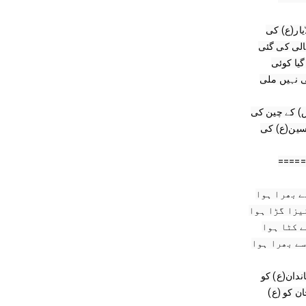
=====
(ع) ‎مارا پتھروں سے میرے بابا جان کو
