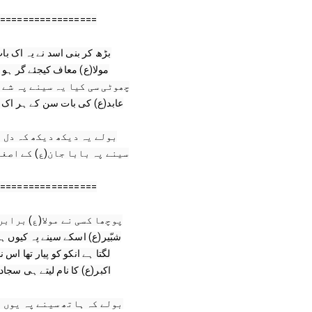
=================

=================
