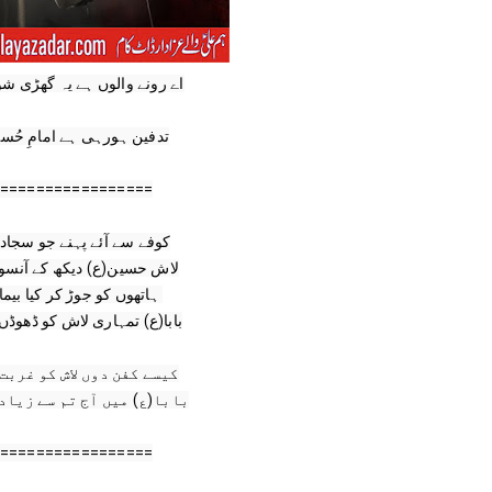
اے رونے والوں ہے یہ گھڑی 

تدفین ہورہی ہے امامِ حُس

=================

کوفے سے آئے پہنے جو سجاد(

=================
