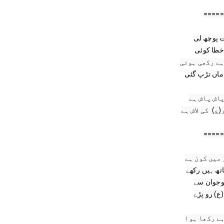
=====
=====