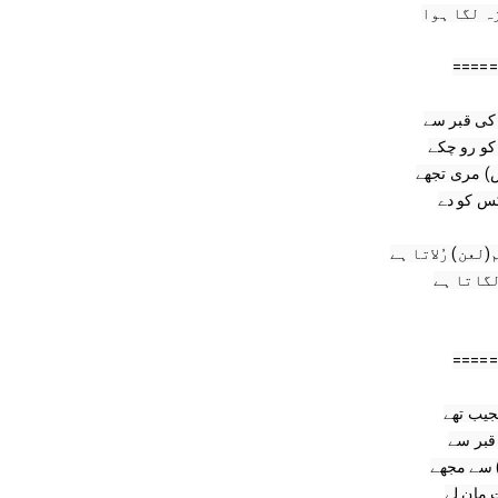
=====
=====
جیب تھے
 قبر سے
ع) سے مجھے
 مان لے