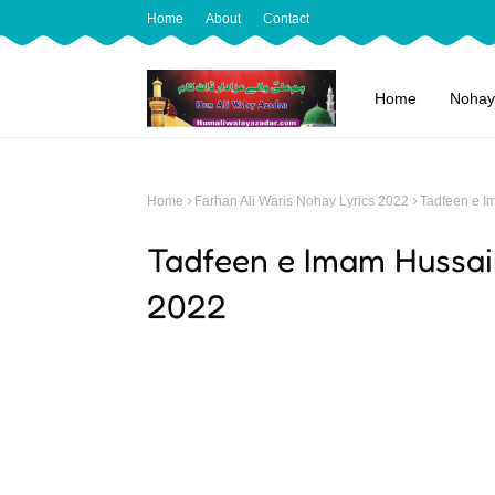
Home
About
Contact
Home
Nohay
Home
Farhan Ali Waris Nohay Lyrics 2022
Tadfeen e I
Tadfeen e Imam Hussain
2022