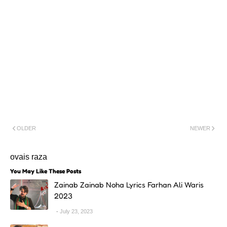
OLDER
NEWER
ovais raza
You May Like These Posts
Zainab Zainab Noha Lyrics Farhan Ali Waris
2023
July 23, 2023