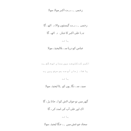
زخمی ہے بہت اکبر مولا، مولا
زخمی ہے بہت گیسئوں والا نہ اٹھے گا
تنہا علی اکبر کا جنازہ نہ اٹھے گا
ہائے
عباس کو دریا سے بلالیجیئے مولا
اکبر کے کلیجے میں سناں ٹوٹ گئ ہے
یا شاہ زماں آپ سے بس عرض یہی ہے
ہائے
سینے سے نگاہوں کو ہٹا لیجیئے مولا
گھر میں تو جواں لاش کو لے جانا پڑے گا
اک اور علی آپ کی امدد کرے گا
ہائے
سجاد جو غش میں ہے جگا لیجیئے مولا