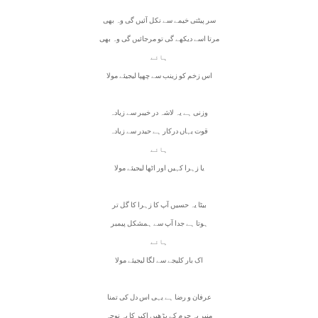
سر پیٹتی خیمے سے نکل آئیں گی وہ بھی
مرتا اسے دیکھے گی تو مرجائیں گی وہ بھی
ہائے
اس زخم کو زینب سے چھپا لیجیئے مولا
وزنی ہے یہ لاشہ در خیبر سے زیادہ
قوت یہاں درکار ہے حیدر سے زیادہ
ہائے
یا زہرا کہیں اور اٹھا لیجیئے مولا
بیٹا یہ حسیں آپ کا زہرا کا گل تر
ہوتا ہے جدا آپ سے ہمشکل پیمبر
ہائے
اک بار کلیجے سے لگا لیجیئے مولا
عرفان و رضا ہے یہی اس دل کی تمنا
منبر پہ حرم کے پڑھیں اکبر کا یہ نوحہ